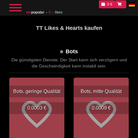
0 €
mr
popular
tt
likes
TT Likes & Hearts kaufen
Bots
Die günstigsten Dienste: Der Start kann sich verzögern und
die Geschwindigkeit kann instabil sein.
Bots, geringe Qualität
Bots, mitte Qualität
0.0003 €
0.0009 €