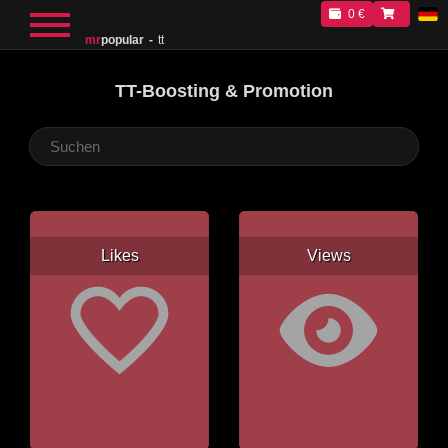
0 €
mr
popular
tt
TT-Boosting & Promotion
Likes
Views