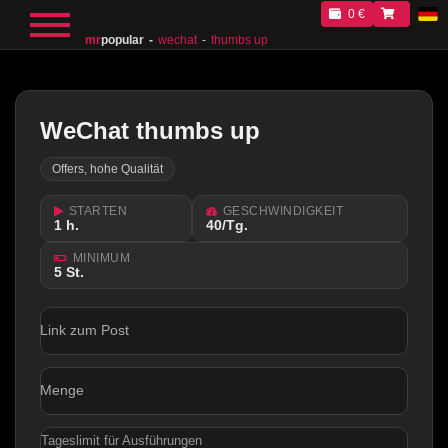
0 €
mr
popular
wechat
thumbs up
WeChat thumbs up
Offers, hohe Qualität
STARTEN
GESCHWINDIGKEIT
1 h.
40/Tg.
MINIMUM
5 St.
Link zum Post
Menge
Tageslimit für Ausführungen