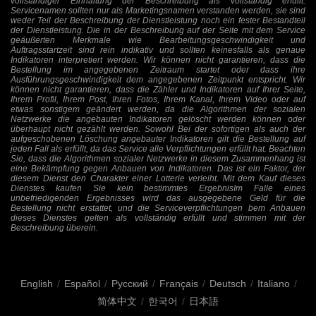
vollständiger Einhaltung der Beschreibung als vollständig erfüllt.
Servicenamen sollten nur als Marketingsnamen verstanden werden, sie sind
weder Teil der Beschreibung der Dienstleistung noch ein fester Bestandteil
der Dienstleistung. Die in der Beschreibung auf der Seite mit dem Service
geäußerten Merkmale wie Bearbeitungsgeschwindigkeit und
Auftragsstartzeit sind rein indikativ und sollten keinesfalls als genaue
Indikatoren interpretiert werden. Wir können nicht garantieren, dass die
Bestellung im angegebenen Zeitraum startet oder dass ihre
Ausführungsgeschwindigkeit dem angegebenen Zeitpunkt entspricht. Wir
können nicht garantieren, dass die Zähler und Indikatoren auf Ihrer Seite,
Ihrem Profil, Ihrem Post, Ihren Fotos, Ihrem Kanal, Ihrem Video oder auf
etwas sonstigem geändert werden, da die Algorithmen der sozialen
Netzwerke die angebauten Indikatoren gelöscht werden können oder
überhaupt nicht gezählt werden. Sowohl Bei der sofortigen als auch der
aufgeschobenen Löschung angebauter Indikatoren gilt die Bestellung auf
jeden Fall als erfüllt, da das Service alle Verpflichtungen erfüllt hat. Beachten
Sie, dass die Algorithmen sozialer Netzwerke in diesem Zusammenhang ist
eine Bekämpfung gegen Anbauen von Indikatoren. Das ist ein Faktor, der
diesem Dienst den Charakter einer Lotterie verleiht. Mit dem Kauf dieses
Dienstes kaufen Sie kein bestimmtes ErgebnisIm Falle eines
unbefriedigenden Ergebnisses wird das ausgegebene Geld für die
Bestellung nicht erstattet, und die Serviceverpflichtungen bem Anbauen
dieses Dienstes gelten als vollständig erfüllt und stimmen mit der
Beschreibung überein.
English
/
Español
/
Русский
/
Français
/
Deutsch
/
Italiano
/
简体中文
/
한국어
/
日本語