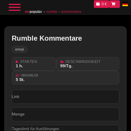
0 €
mr
popular
rumble
kommentare
Rumble Kommentare
emoji
STARTEN
GESCHWINDIGKEIT
1 h.
99/Tg.
MINIMUM
5 St.
Link
Menge
Tageslimit für Ausführungen