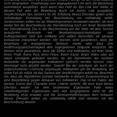
nicht vorgesehen. Unabhängig vom angegebenen Link wird die Bestellung
automatisch ausgeführt, auch wenn das Feld für das Link leer bleibt. In
diesem Fall wird die Bestellung durch ein leeres Link ausgeführt.
Verpflichtungen des Services für die Erfüllung dieses Dienstes gelten unter
vollständiger Einhaltung der Beschreibung als vollständig erfüllt.
Servicenamen sollten nur als Marketingsnamen verstanden werden, sie sind
weder Teil der Beschreibung der Dienstleistung noch ein fester Bestandteil
der Dienstleistung. Die in der Beschreibung auf der Seite mit dem Service
geäußerten Merkmale wie Bearbeitungsgeschwindigkeit und
Auftragsstartzeit sind rein indikativ und sollten keinesfalls als genaue
Indikatoren interpretiert werden. Wir können nicht garantieren, dass die
Bestellung im angegebenen Zeitraum startet oder dass ihre
Ausführungsgeschwindigkeit dem angegebenen Zeitpunkt entspricht. Wir
können nicht garantieren, dass die Zähler und Indikatoren auf Ihrer Seite,
Ihrem Profil, Ihrem Post, Ihren Fotos, Ihrem Kanal, Ihrem Video oder auf
etwas sonstigem geändert werden, da die Algorithmen der sozialen
Netzwerke die angebauten Indikatoren gelöscht werden können oder
überhaupt nicht gezählt werden. Sowohl Bei der sofortigen als auch der
aufgeschobenen Löschung angebauter Indikatoren gilt die Bestellung auf
jeden Fall als erfüllt, da das Service alle Verpflichtungen erfüllt hat. Beachten
Sie, dass die Algorithmen sozialer Netzwerke in diesem Zusammenhang ist
eine Bekämpfung gegen Anbauen von Indikatoren. Das ist ein Faktor, der
diesem Dienst den Charakter einer Lotterie verleiht. Mit dem Kauf dieses
Dienstes kaufen Sie kein bestimmtes ErgebnisIm Falle eines
unbefriedigenden Ergebnisses wird das ausgegebene Geld für die
Bestellung nicht erstattet, und die Serviceverpflichtungen bem Anbauen
dieses Dienstes gelten als vollständig erfüllt und stimmen mit der
Beschreibung überein.