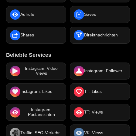
Aufrufe
Saves
Shares
Direktnachrichten
Beliebte Services
Instagram: Video
Instagram: Follower
Views
Instagram: Likes
TT: Likes
Instagram:
TT: Views
Postansichten
Traffic: SEO-Verkehr
VK: Views