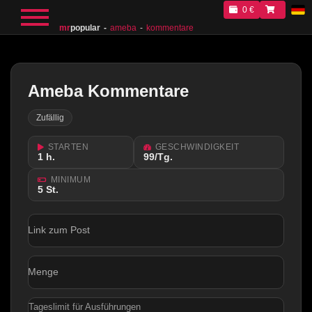
0 €
mr
popular
ameba
kommentare
Ameba Kommentare
Zufällig
STARTEN
GESCHWINDIGKEIT
1 h.
99/Tg.
MINIMUM
5 St.
Link zum Post
Menge
Tageslimit für Ausführungen