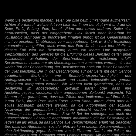
Wenn Sie bestellung machen, seien Sie bitte beim Linkangabe aufmerksam.
Achten Sie darauf, welche Art von Link von Ihnen benötigt wird und auf die
Seite, Profil, Beitrag, Foto, Kanal, Video oder etwas anderes. Sollte sich
herausstellen, dass der eingegebene Link falsch oder fehlerhaft ist,
vollständig fehlt oder zu blockierten Inhalten bringt, ist die Gelderstattung
nicht vorgesehen. Unabhängig vom angegebenen Link wird die Bestellung
automatisch ausgeführt, auch wenn das Feld für das Link leer bleibt. In
diesem Fall wird die Bestellung durch ein leeres Link ausgeführt.
Verpflichtungen des Services für die Erfüllung dieses Dienstes gelten unter
vollständiger Einhaltung der Beschreibung als vollständig erfüllt.
Servicenamen sollten nur als Marketingsnamen verstanden werden, sie sind
weder Teil der Beschreibung der Dienstleistung noch ein fester Bestandteil
der Dienstleistung. Die in der Beschreibung auf der Seite mit dem Service
geäußerten Merkmale wie Bearbeitungsgeschwindigkeit und
Auftragsstartzeit sind rein indikativ und sollten keinesfalls als genaue
Indikatoren interpretiert werden. Wir können nicht garantieren, dass die
Bestellung im angegebenen Zeitraum startet oder dass ihre
Ausführungsgeschwindigkeit dem angegebenen Zeitpunkt entspricht. Wir
können nicht garantieren, dass die Zähler und Indikatoren auf Ihrer Seite,
Ihrem Profil, Ihrem Post, Ihren Fotos, Ihrem Kanal, Ihrem Video oder auf
etwas sonstigem geändert werden, da die Algorithmen der sozialen
Netzwerke die angebauten Indikatoren gelöscht werden können oder
überhaupt nicht gezählt werden. Sowohl Bei der sofortigen als auch der
aufgeschobenen Löschung angebauter Indikatoren gilt die Bestellung auf
jeden Fall als erfüllt, da das Service alle Verpflichtungen erfüllt hat. Beachten
Sie, dass die Algorithmen sozialer Netzwerke in diesem Zusammenhang ist
eine Bekämpfung gegen Anbauen von Indikatoren. Das ist ein Faktor, der
diesem Dienst den Charakter einer Lotterie verleiht. Mit dem Kauf dieses