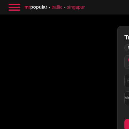
mr
popular
traffic
singapur
T
Li
M