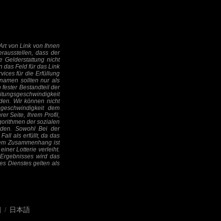
Art von Link von Ihnen
erausstellen, dass der
ie Gelderstattung nicht
das Feld für das Link
vices für die Erfüllung
enamen sollten nur als
fester Bestandteil der
eitungsgeschwindigkeit
erden. Wir können nicht
sgeschwindigkeit dem
er Seite, Ihrem Profil,
gorithmen der sozialen
rden. Sowohl Bei der
ll als erfüllt, da das
iesem Zusammenhang ist
ner Lotterie verleiht.
 Ergebnisses wird das
es Dienstes gelten als
어
/
日本語