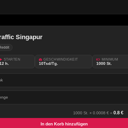
raffic Singapur
Reddit
STARTEN
GESCHWINDIGKEIT
MINIMUM
12 h.
10Tsd/Tg.
1000 St.
nk
enge
0.8
€
1000
St. ×
0.0008
€ =
In den Korb hinzufügen