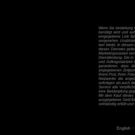
Wenn Sie bestellung m
benötigt wird und auf
eingegebene Link falsc
vorgesehen. Unabhäng
leer bleibt. In diesem
dieses Dienstes gelte
Marketingsnamen verst
Dienstleistung. Die i
und Auftragsstartzeit 
garantieren, dass d
angegebenen Zeitpunkt 
Ihrem Post, Ihren Fot
Netzwerke die angeb
sofortigen als auch d
Service alle Verpflic
eine Bekämpfung gegen
Mit dem Kauf dieses 
ausgegebene Geld für 
vollständig erfüllt un
English
/