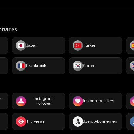
ervices
Japan
Türkei
Frankreich
Korea
eo
Instagram:
Instagram: Likes
Follower
TT: Views
dzen: Abonnenten