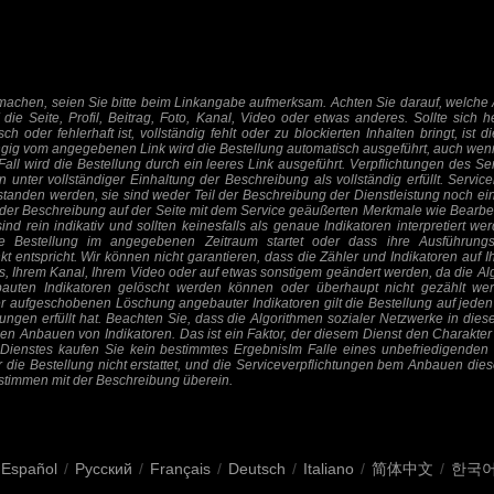
achen, seien Sie bitte beim Linkangabe aufmerksam. Achten Sie darauf, welche 
 die Seite, Profil, Beitrag, Foto, Kanal, Video oder etwas anderes. Sollte sich h
h oder fehlerhaft ist, vollständig fehlt oder zu blockierten Inhalten bringt, ist d
ig vom angegebenen Link wird die Bestellung automatisch ausgeführt, auch wenn 
 Fall wird die Bestellung durch ein leeres Link ausgeführt. Verpflichtungen des Ser
n unter vollständiger Einhaltung der Beschreibung als vollständig erfüllt. Servic
anden werden, sie sind weder Teil der Beschreibung der Dienstleistung noch ein 
n der Beschreibung auf der Seite mit dem Service geäußerten Merkmale wie Bearb
sind rein indikativ und sollten keinesfalls als genaue Indikatoren interpretiert w
ie Bestellung im angegebenen Zeitraum startet oder dass ihre Ausführung
entspricht. Wir können nicht garantieren, dass die Zähler und Indikatoren auf Ihr
os, Ihrem Kanal, Ihrem Video oder auf etwas sonstigem geändert werden, da die Al
auten Indikatoren gelöscht werden können oder überhaupt nicht gezählt we
er aufgeschobenen Löschung angebauter Indikatoren gilt die Bestellung auf jeden Fa
htungen erfüllt hat. Beachten Sie, dass die Algorithmen sozialer Netzwerke in d
 Anbauen von Indikatoren. Das ist ein Faktor, der diesem Dienst den Charakter ei
Dienstes kaufen Sie kein bestimmtes ErgebnisIm Falle eines unbefriedigenden
die Bestellung nicht erstattet, und die Serviceverpflichtungen bem Anbauen dies
d stimmen mit der Beschreibung überein.
Español
/
Русский
/
Français
/
Deutsch
/
Italiano
/
简体中文
/
한국