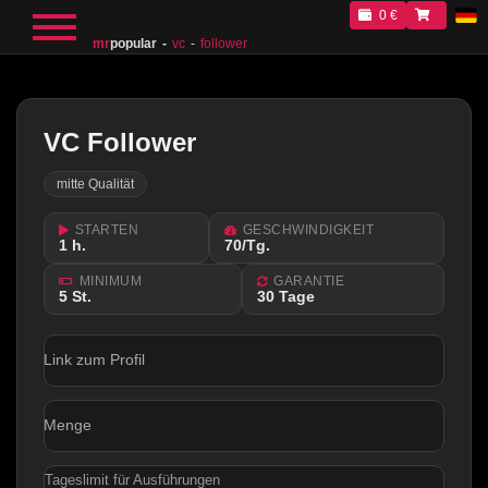
0 €
mr
popular
vc
follower
VC Follower
mitte Qualität
STARTEN
GESCHWINDIGKEIT
1 h.
70/Tg.
MINIMUM
GARANTIE
5 St.
30 Tage
Link zum Profil
Menge
Tageslimit für Ausführungen