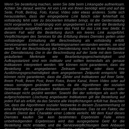
Wenn Sie bestellung machen, seien Sie bitte beim Linkangabe aufmerksam.
Achten Sie darauf, welche Art von Link von Ihnen benötigt wird und auf die
Seite, Profil, Beitrag, Foto, Kanal, Video oder etwas anderes. Sollte sich
herausstellen, dass der eingegebene Link falsch oder fehlerhaft ist,
vollständig fehlt oder zu blockierten Inhalten bringt, ist die Gelderstattung
nicht vorgesehen. Unabhängig vom angegebenen Link wird die Bestellung
automatisch ausgeführt, auch wenn das Feld für das Link leer bleibt. In
diesem Fall wird die Bestellung durch ein leeres Link ausgeführt.
Verpflichtungen des Services für die Erfüllung dieses Dienstes gelten unter
vollständiger Einhaltung der Beschreibung als vollständig erfüllt.
Servicenamen sollten nur als Marketingsnamen verstanden werden, sie sind
weder Teil der Beschreibung der Dienstleistung noch ein fester Bestandteil
der Dienstleistung. Die in der Beschreibung auf der Seite mit dem Service
geäußerten Merkmale wie Bearbeitungsgeschwindigkeit und
Auftragsstartzeit sind rein indikativ und sollten keinesfalls als genaue
Indikatoren interpretiert werden. Wir können nicht garantieren, dass die
Bestellung im angegebenen Zeitraum startet oder dass ihre
Ausführungsgeschwindigkeit dem angegebenen Zeitpunkt entspricht. Wir
können nicht garantieren, dass die Zähler und Indikatoren auf Ihrer Seite,
Ihrem Profil, Ihrem Post, Ihren Fotos, Ihrem Kanal, Ihrem Video oder auf
etwas sonstigem geändert werden, da die Algorithmen der sozialen
Netzwerke die angebauten Indikatoren gelöscht werden können oder
überhaupt nicht gezählt werden. Sowohl Bei der sofortigen als auch der
aufgeschobenen Löschung angebauter Indikatoren gilt die Bestellung auf
jeden Fall als erfüllt, da das Service alle Verpflichtungen erfüllt hat. Beachten
Sie, dass die Algorithmen sozialer Netzwerke in diesem Zusammenhang ist
eine Bekämpfung gegen Anbauen von Indikatoren. Das ist ein Faktor, der
diesem Dienst den Charakter einer Lotterie verleiht. Mit dem Kauf dieses
Dienstes kaufen Sie kein bestimmtes ErgebnisIm Falle eines
unbefriedigenden Ergebnisses wird das ausgegebene Geld für die
Bestellung nicht erstattet, und die Serviceverpflichtungen bem Anbauen