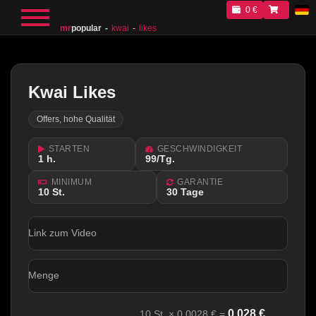
0 €
mr
popular
kwai
likes
Kwai Likes
Offers, hohe Qualität
STARTEN
GESCHWINDIGKEIT
1 h.
99/Tg.
MINIMUM
GARANTIE
10 St.
30 Tage
Link zum Video
Menge
0.028
€
10
St. ×
0.0028
€ =