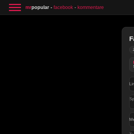
mr
popular
facebook
kommentare
F
Li
Sp
M