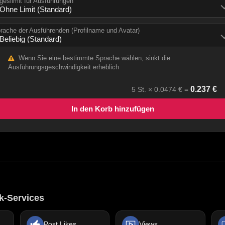
geslimit für Ausführungen
rache der Ausführenden (Profilname und Avatar)
Wenn Sie eine bestimmte Sprache wählen, sinkt die
Ausführungsgeschwindigkeit erheblich
0.237
€
5
St. ×
0.0474
€ =
In den Korb hinzufügen
k-Services
Post Likes
Views