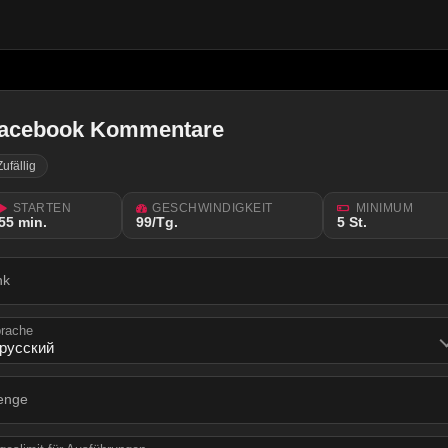
acebook Kommentare
Zufällig
STARTEN
GESCHWINDIGKEIT
MINIMUM
55 min.
99/Tg.
5 St.
nk
rache
enge