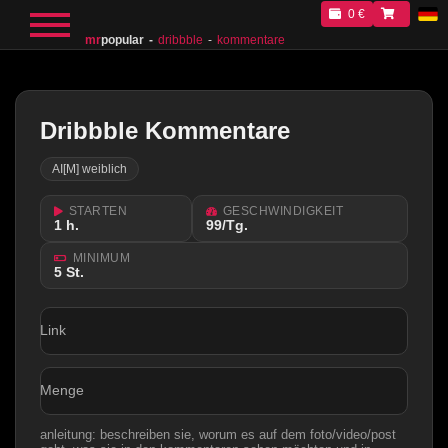
0 €
mr
popular
dribbble
kommentare
Dribbble Kommentare
AI[M] weiblich
STARTEN
GESCHWINDIGKEIT
1 h.
99/Tg.
MINIMUM
5 St.
Link
Menge
anleitung: beschreiben sie, worum es auf dem foto/video/post