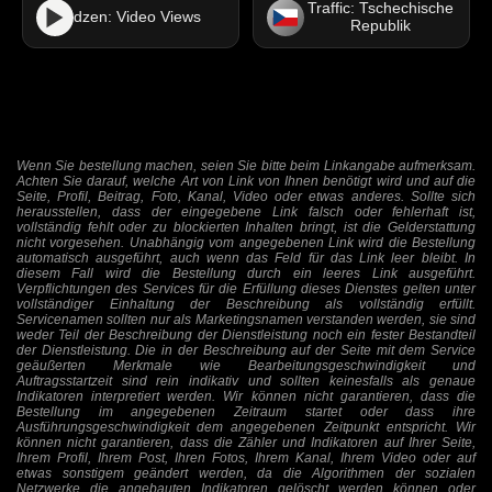
Traffic: Tschechische
dzen: Video Views
Republik
Wenn Sie bestellung machen, seien Sie bitte beim Linkangabe aufmerksam.
Achten Sie darauf, welche Art von Link von Ihnen benötigt wird und auf die
Seite, Profil, Beitrag, Foto, Kanal, Video oder etwas anderes. Sollte sich
herausstellen, dass der eingegebene Link falsch oder fehlerhaft ist,
vollständig fehlt oder zu blockierten Inhalten bringt, ist die Gelderstattung
nicht vorgesehen. Unabhängig vom angegebenen Link wird die Bestellung
automatisch ausgeführt, auch wenn das Feld für das Link leer bleibt. In
diesem Fall wird die Bestellung durch ein leeres Link ausgeführt.
Verpflichtungen des Services für die Erfüllung dieses Dienstes gelten unter
vollständiger Einhaltung der Beschreibung als vollständig erfüllt.
Servicenamen sollten nur als Marketingsnamen verstanden werden, sie sind
weder Teil der Beschreibung der Dienstleistung noch ein fester Bestandteil
der Dienstleistung. Die in der Beschreibung auf der Seite mit dem Service
geäußerten Merkmale wie Bearbeitungsgeschwindigkeit und
Auftragsstartzeit sind rein indikativ und sollten keinesfalls als genaue
Indikatoren interpretiert werden. Wir können nicht garantieren, dass die
Bestellung im angegebenen Zeitraum startet oder dass ihre
Ausführungsgeschwindigkeit dem angegebenen Zeitpunkt entspricht. Wir
können nicht garantieren, dass die Zähler und Indikatoren auf Ihrer Seite,
Ihrem Profil, Ihrem Post, Ihren Fotos, Ihrem Kanal, Ihrem Video oder auf
etwas sonstigem geändert werden, da die Algorithmen der sozialen
Netzwerke die angebauten Indikatoren gelöscht werden können oder